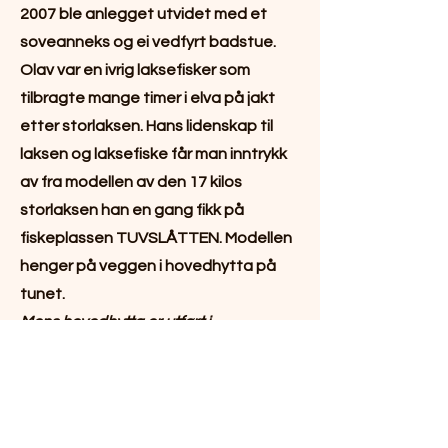
2007 ble anlegget utvidet med et
soveanneks og ei vedfyrt badstue.
Olav var en ivrig laksefisker som
tilbragte mange timer i elva på jakt
etter storlaksen. Hans lidenskap til
laksen og laksefiske får man inntrykk
av fra modellen av den 17 kilos
storlaksen han en gang fikk på
fiskeplassen TUVSLÅTTEN. Modellen
henger på veggen i hovedhytta på
tunet.
Mens hovedhytta er utført i
bindingsverk med villmarkspanel er
soveanneks og servicehytte utført i
tømret kvalitet. Mellom de 4
bygningene på tunet er det anlagt en