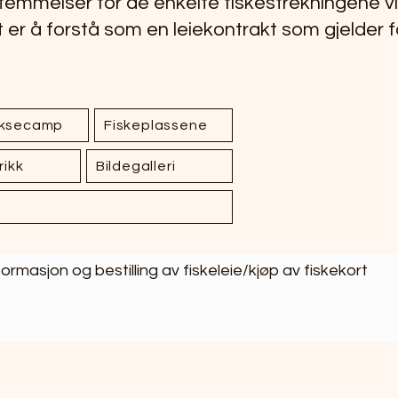
stemmelser for de enkelte fiskestrekningene v
er å forstå som en leiekontrakt som gjelder f
aksecamp
Fiskeplassene
rikk
Bildegalleri
asjon og bestilling av fiskeleie/kjøp av fiskekort