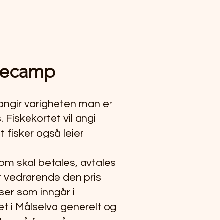
ksecamp
 angir varigheten man er
 Fiskekortet vil angi
t fisker også leier
som skal betales, avtales
er vedrørende den pris
sser som inngår i
et i Målselva generelt og