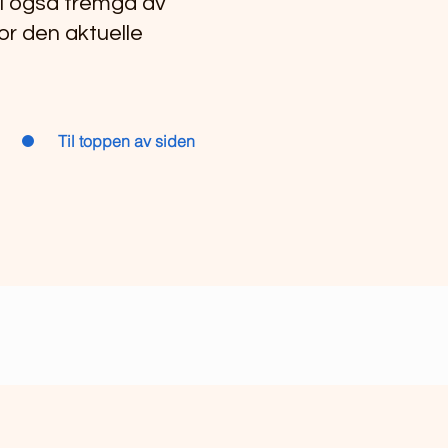
il også fremgå av
or den aktuelle
Til toppen av siden